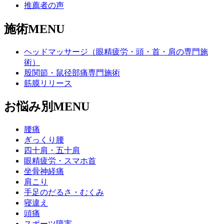
推薦者の声
施術MENU
ヘッドマッサージ（眼精疲労・頭・首・肩の専門施
術）
股関節・鼠径部痛専門施術
筋膜リリース
お悩み別MENU
腰痛
ぎっくり腰
四十肩・五十肩
眼精疲労・スマホ首
坐骨神経痛
肩こり
手足のだるさ・むくみ
寝違え
頭痛
スポーツ障害